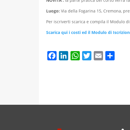
NOVITA’:
la parte pratica del corso verrà 
Luogo:
Via della Fogarina 15, Cremona, pr
Per iscriverti scarica e compila il Modulo di
S
carica qui i costi ed il Modulo di Iscrizio
F
Li
W
T
E
C
a
n
h
w
m
o
c
k
at
itt
ai
n
e
e
s
er
l
di
b
dI
A
vi
o
n
p
di
o
p
k