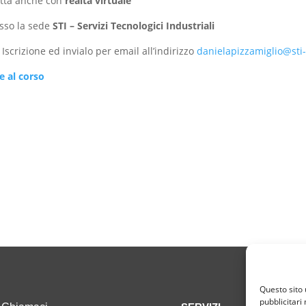
fatta anche con
realtà virtuale
esso la sede
STI – Servizi Tecnologici Industriali
 Iscrizione ed invialo per email all’indirizzo
danielapizzamiglio@sti-
ne al corso
Questo sito u
pubblicitari