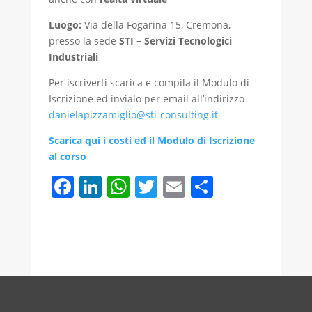
Luogo:
Via della Fogarina 15, Cremona,
presso la sede
STI – Servizi Tecnologici
Industriali
Per iscriverti scarica e compila il Modulo di
Iscrizione ed invialo per email all’indirizzo
danielapizzamiglio@sti-consulting.it
Scarica qui i costi ed il Modulo di Iscrizione
al corso
F
Li
W
T
E
C
a
n
h
w
m
o
c
k
at
itt
ai
n
e
e
s
er
l
di
b
dI
A
vi
o
n
p
di