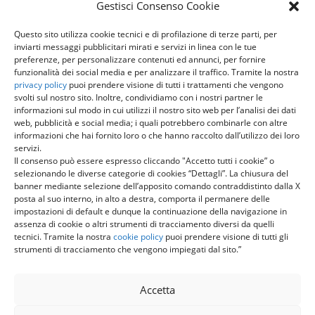
Gestisci Consenso Cookie
Chiamaci

+39 0372 416711
Questo sito utilizza cookie tecnici e di profilazione di terze parti, per
inviarti messaggi pubblicitari mirati e servizi in linea con le tue
preferenze, per personalizzare contenuti ed annunci, per fornire
Scrivici

funzionalità dei social media e per analizzare il traffico. Tramite la nostra
sti@sti-consulting.it
privacy policy
puoi prendere visione di tutti i trattamenti che vengono
svolti sul nostro sito. Inoltre, condividiamo con i nostri partner le
informazioni sul modo in cui utilizzi il nostro sito web per l’analisi dei dati
PEC

web, pubblicità e social media; i quali potrebbero combinarle con altre
sti@tmcert.it
informazioni che hai fornito loro o che hanno raccolto dall’utilizzo dei loro
servizi.
Il consenso può essere espresso cliccando "Accetto tutti i cookie” o
Orari

selezionando le diverse categorie di cookies “Dettagli”. La chiusura del
Lunedì – Venerdì 8.30 – 18.30
banner mediante selezione dell’apposito comando contraddistinto dalla X
Sabato 8.30 – 12.30
posta al suo interno, in alto a destra, comporta il permanere delle
impostazioni di default e dunque la continuazione della navigazione in
assenza di cookie o altri strumenti di tracciamento diversi da quelli
SERVIZI
tecnici. Tramite la nostra
cookie policy
puoi prendere visione di tutti gli
strumenti di tracciamento che vengono impiegati dal sito.”
INFORMAZIONI
Accetta