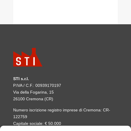
c
k
at
itt
ai
n
e
e
s
er
l
di
b
dI
A
vi
o
n
p
di
o
p
k
STI s.r.l.
P.IVA / C.F.: 00939170197
Via della Fogarina, 15
26100 Cremona (CR)
Numero iscrizione registro imprese di Cremona: CR-
122759
Capitale sociale: € 50.000