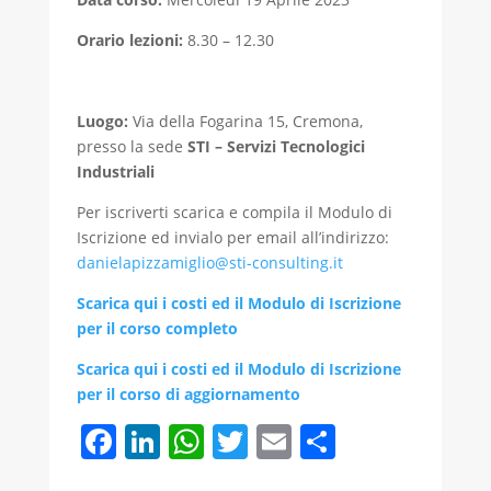
Orario lezioni:
8.30 – 12.30
Luogo:
Via della Fogarina 15, Cremona,
presso la sede
STI – Servizi Tecnologici
Industriali
Per iscriverti scarica e compila il Modulo di
Iscrizione ed invialo per email all’indirizzo:
danielapizzamiglio@sti-consulting.it
Scarica qui i costi ed il Modulo di Iscrizione
per il corso completo
Scarica qui i costi ed il Modulo di Iscrizione
per il corso di aggior
name
nto
F
Li
W
T
E
C
a
n
h
w
m
o