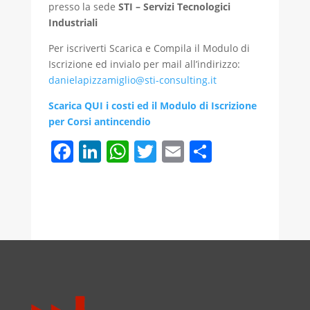
presso la sede
STI – Servizi Tecnologici
Industriali
Per iscriverti Scarica e Compila il Modulo di
Iscrizione ed invialo per mail all’indirizzo:
danielapizzamiglio@sti-consulting.it
Scarica QUI i costi ed il Modulo di Iscrizione
per Corsi antincendio
F
Li
W
T
E
C
a
n
h
w
m
o
c
k
at
itt
ai
n
e
e
s
er
l
di
b
dI
A
vi
o
n
p
di
o
p
k