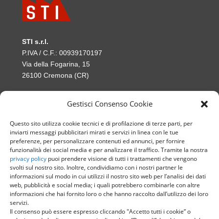
STI s.r.l.
P.IVA / C.F.: 00939170197
Via della Fogarina, 15
26100 Cremona (CR)
Numero iscrizione registro imprese di Cremona: CR-
Gestisci Consenso Cookie
122759
Capitale sociale: € 50.000
Questo sito utilizza cookie tecnici e di profilazione di terze parti, per
inviarti messaggi pubblicitari mirati e servizi in linea con le tue
Chiamaci
preferenze, per personalizzare contenuti ed annunci, per fornire

funzionalità dei social media e per analizzare il traffico. Tramite la nostra
+39 0372 416711
privacy policy
puoi prendere visione di tutti i trattamenti che vengono
svolti sul nostro sito. Inoltre, condividiamo con i nostri partner le
Scrivici

informazioni sul modo in cui utilizzi il nostro sito web per l’analisi dei dati
sti@sti-consulting.it
web, pubblicità e social media; i quali potrebbero combinarle con altre
informazioni che hai fornito loro o che hanno raccolto dall’utilizzo dei loro
servizi.
PEC

Il consenso può essere espresso cliccando "Accetto tutti i cookie” o
sti@tmcert.it